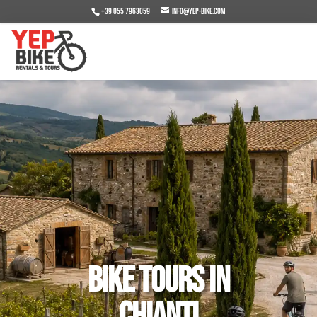
+39 055 7963059
info@yep-bike.com
Bike Tours in
Chianti