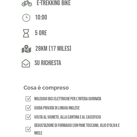

E-Trekking Bike
}
10:00

5 ore

28km (17 miles)

Su richiesta
Cosa è compreso
Z
Noleggio bici elettriche per l'intera giornata
Z
Guida privata di lingua inglese
Z
Visita al vigneto, alla cantina e al caseificio
Degustazione di formaggi con pane toscano, olio d'oliva e
Z
miele