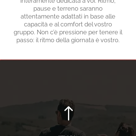
interamente dedicata a voi. Ritmo,
pause e terreno saranno
attentamente adattati in base alle
capacità e al comfort del vostro
gruppo. Non c’è pressione per tenere il
passo: il ritmo della giornata è vostro.
!