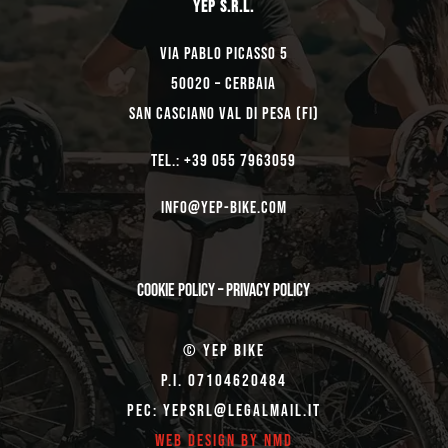
YEP s.r.l.
Via Pablo Picasso 5
50020 – Cerbaia
San Casciano Val di Pesa (FI)
TEL.: +39 055 7963059
Info@yep-Bike.com
Cookie Policy
–
Privacy Policy
© Yep Bike
P.I. 07104620484
Pec: yepsrl@legalmail.it
Web Design by NMD