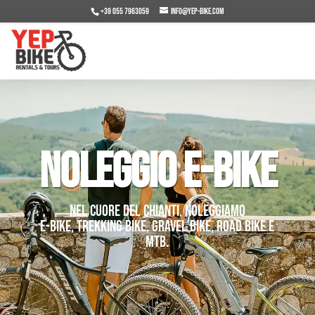
+39 055 7963059
info@yep-bike.com
NOLEGGIO E-BIKE
Nel cuore del Chianti, noleggiamo
E-Bike, Trekking bike, Gravel Bike, Road Bike e
MTB.