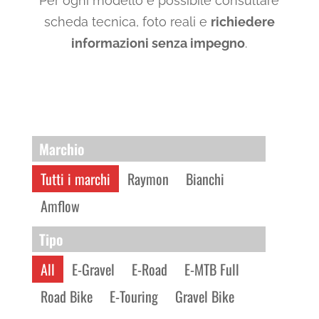
Per ogni modello è possibile consultare
scheda tecnica, foto reali e
richiedere
informazioni senza impegno
.
Marchio
Tutti i marchi
Raymon
Bianchi
Amflow
Tipo
All
E-Gravel
E-Road
E-MTB Full
Road Bike
E-Touring
Gravel Bike