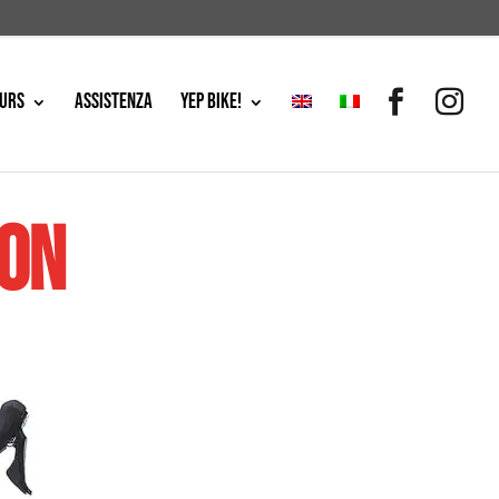
OURS
Assistenza
YEP BIKE!
bon