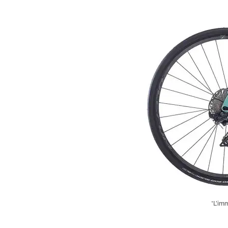
*L’im