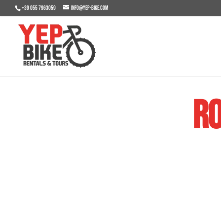
+39 055 7963059
info@yep-bike.com
Ro